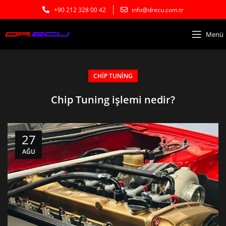
+90 212 328 00 42
info@drecu.com.tr
Menü
CHIP TUNING
Chip Tuning işlemi nedir?
27
AĞU