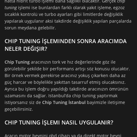
hatta hibrit turbo işlemi daha sağlıklı olacaktır. Gerçek
chip
tuning
işlemi ise bunlardan farklı olarak yakıt işleme, egzoz
sıcaklık kontrolü ve turbo ayarları gibi limitlerde değişiklik
yapılarak uygulanır aksi takdirde değişiklik yapılan parçalarda
sorun meydana gelebilir.
CHIP TUNING İŞLEMINDEN SONRA ARACIMDA
NELER DEĞIŞIR?
Chip Tuning
aracınızın tork ve hız değerlerinde göz ile
görülebilir şekilde bir performans artışı söz konusu olucaktır.
Bir örnek vermek gerekirse aracınız yokuş çıkarken daha az
güç harcar ve böylelikle yakıttan tasarruf etmiş olucaksınız.
Ayrıca bu işlem doğru yapıldığı takdirde aracınızın ömrünün
uzamasını da sağlar. Istanbul’da chip tuning yaptırmak
istiyorsanız siz de
Chip Tuning İstanbul
bayimizle iletişime
geçebilirsiniz.
CHIP TUNING İŞLEMI NASIL UYGULANIR?
Aracın motor beynini obd cihazı ya da direkt motor beyni